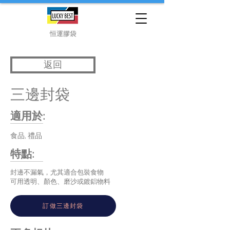
恒運膠袋
返回
三邊封袋
適用於:
食品, 禮品
特點:
封邊不漏氣，尤其適合包裝食物
可用透明、顏色、磨沙或鍍鋁物料
訂做三邊封袋